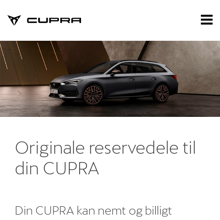
CUPRA
Tog
nav
Forside
Nye biler
Privatleasing
Brugte biler
Værksted
Originale reservedele til
din CUPRA
Tilbehør
Reservedele
Din CUPRA kan nemt og billigt
Nyheder