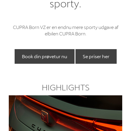
sporty.
Om os
CUPRA Born VZ er en endnu mere sporty udgave af
elbilen CUPRA Born.
Book din prøvetur nu
Se priser her
HIGHLIGHTS