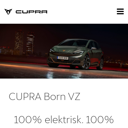
CUPRA
Tog
nav
Forside
Nye biler
Privatleasing
Brugte biler
Værksted
CUPRA Born VZ
Tilbehør
Reservedele
100% elektrisk. 100%
Nyheder