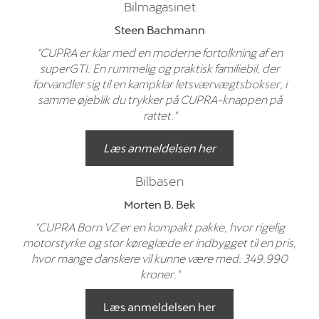
Bilmagasinet
Steen Bachmann
"CUPRA er klar med en moderne fortolkning af en
super­GTI: En rummelig og praktisk familiebil, der
forvandler sig til en kampklar letsværvægtsbokser, i
samme øjeblik du trykker på CUPRA-knappen på
rattet."
Læs anmeldelsen her
Bilbasen
Morten B. Bek
"CUPRA Born VZ er en kompakt pakke, hvor rigelig
motorstyrke og stor køreglæde er indbygget til en pris,
hvor mange danskere vil kunne være med: 349.990
kroner."
Læs anmeldelsen her