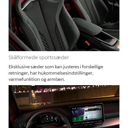
Skålformede sportssæder
Eksklusive sæder som kan justeres i forskellige
retninger, har hukommelsesindstillinger,
varmefunktion og armlæn.