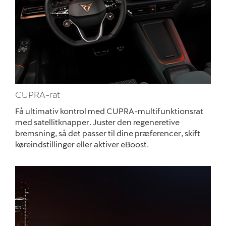
CUPRA-rat
Få ultimativ kontrol med CUPRA-multifunktionsrat
med satellitknapper. Juster den regeneretive
bremsning, så det passer til dine præferencer, skift
køreindstillinger eller aktiver eBoost.