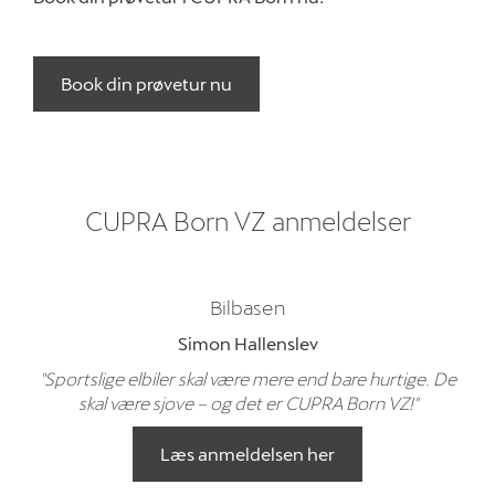
Book din prøvetur nu
CUPRA Born VZ anmeldelser
Bilbasen
Simon Hallenslev
"Sportslige elbiler skal være mere end bare hurtige. De
skal være sjove – og det er CUPRA Born VZ!"
Læs anmeldelsen her